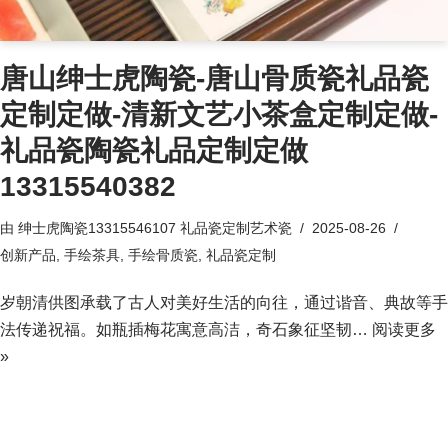
唐山绅士虎陶瓷-唐山骨质瓷礼品瓷
定制定做-清新文艺小茶盒定制定做-
礼品瓷陶瓷礼品定制定做
13315540382
由
绅士虎陶瓷13315546107 礼品瓷定制艺术瓷
2025-08-26
创新产品
,
手绘茶具
,
手绘骨质瓷
,
礼品瓷定制
岁朝清供图承载了古人对美好生活的向往，通过谐音、典故等手
法传递祝福。如瓶插梅花寓意高洁，奇石象征坚韧…
阅读更多
»