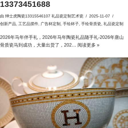
13373451688
由
绅士虎陶瓷13315546107 礼品瓷定制艺术瓷
2025-11-07
创新产品
,
工艺品摆件
,
广告杯定制
,
手绘杯子
,
手绘骨质瓷
,
礼品瓷定制
2026年马年伴手礼，2026年马年陶瓷礼品随手礼-2026年唐山
骨质瓷马到成功，大量出货了，202…
阅读更多 »