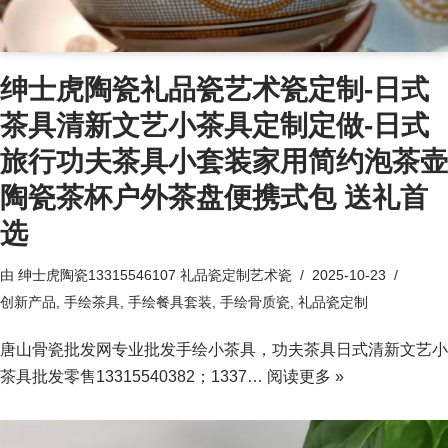
绅士虎陶瓷礼品瓷艺术瓷定制-日式
茶具清新文艺小茶具定制定做-日式
旅行功夫茶具小套装家用简约泡茶壶
陶瓷茶杯户外茶盘便携式包 送礼首
选
由
绅士虎陶瓷13315546107 礼品瓷定制艺术瓷
2025-10-23
创新产品
,
手绘茶具
,
手绘餐具套装
,
手绘骨质瓷
,
礼品瓷定制
唐山骨瓷批发网专业批发手绘小茶具，功夫茶具日式清新文艺小
茶具批发零售13315540382；1337…
阅读更多 »