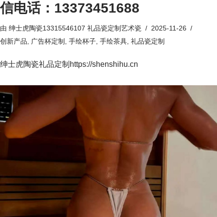
信电话：13373451688
由
绅士虎陶瓷13315546107 礼品瓷定制艺术瓷
2025-11-26
创新产品
,
广告杯定制
,
手绘杯子
,
手绘茶具
,
礼品瓷定制
绅士虎陶瓷礼品定制https://shenshihu.cn