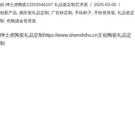
由
绅士虎陶瓷13315546107 礼品瓷定制艺术瓷
2025-03-05
创新产品
,
婚庆瓷礼品定制
,
广告杯定制
,
手绘杯子
,
手绘骨质瓷
,
礼品瓷定
制
,
色釉描金骨质瓷
绅士虎陶瓷礼品定制https://www.shenshihu.cn文创陶瓷礼品定
制