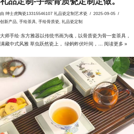
礼品定制-手绘骨质瓷定制定做。
由
绅士虎陶瓷13315546107 礼品瓷定制艺术瓷
2025-09-05
创新产品
,
手绘茶具
,
手绘骨质瓷
,
礼品瓷定制
大师手绘·东方雅器以传统书画为魂，以骨质瓷为骨一套茶具，
满藏中式风雅 草虫跃然瓷上， 绿蚂蚱伏叶间，…
阅读更多 »