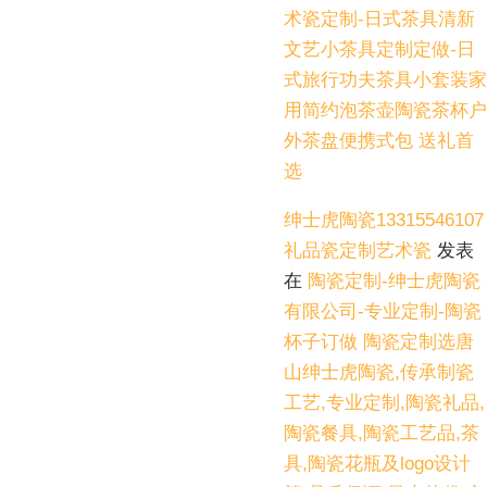
术瓷定制-日式茶具清新
文艺小茶具定制定做-日
式旅行功夫茶具小套装家
用简约泡茶壶陶瓷茶杯户
外茶盘便携式包 送礼首
选
绅士虎陶瓷13315546107
礼品瓷定制艺术瓷
发表
在
陶瓷定制-绅士虎陶瓷
有限公司-专业定制-陶瓷
杯子订做 陶瓷定制选唐
山绅士虎陶瓷,传承制瓷
工艺,专业定制,陶瓷礼品,
陶瓷餐具,陶瓷工艺品,茶
具,陶瓷花瓶及logo设计