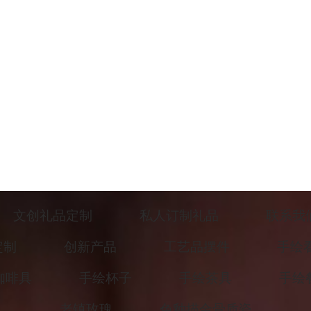
文创礼品定制
私人订制礼品
联系我
定制
创新产品
工艺品摆件
手绘
咖啡具
手绘杯子
手绘茶具
手绘
老镇玫瑰
色釉描金骨质瓷