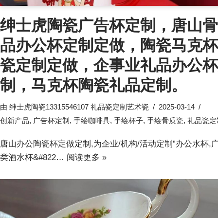
绅士虎陶瓷广告杯定制，唐山骨
品办公杯定制定做，陶瓷马克杯
瓷定制定做，企事业礼品办公杯
制，马克杯陶瓷礼品定制。
由
绅士虎陶瓷13315546107 礼品瓷定制艺术瓷
2025-03-14
创新产品
,
广告杯定制
,
手绘咖啡具
,
手绘杯子
,
手绘骨质瓷
,
礼品瓷定
唐山办公陶瓷杯定做定制,为企业/机构/活动定制”办公水杯,
类酒水杯&#822…
阅读更多 »