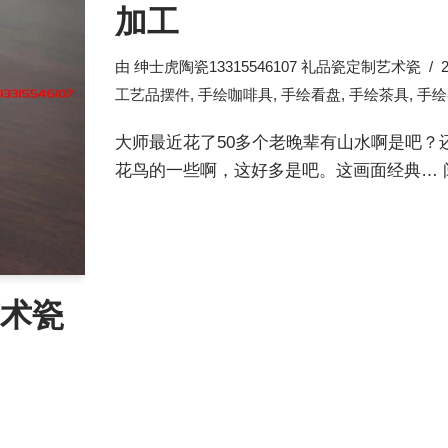
加工
由
绅士虎陶瓷13315546107 礼品瓷定制艺术瓷
工艺品摆件
,
手绘咖啡具
,
手绘看盘
,
手绘茶具
,
手绘
大师最近花了50多个老晚辈有山水啊是吧？
花鸟的一些啊，这好多是吧。这画面经典…
术瓷