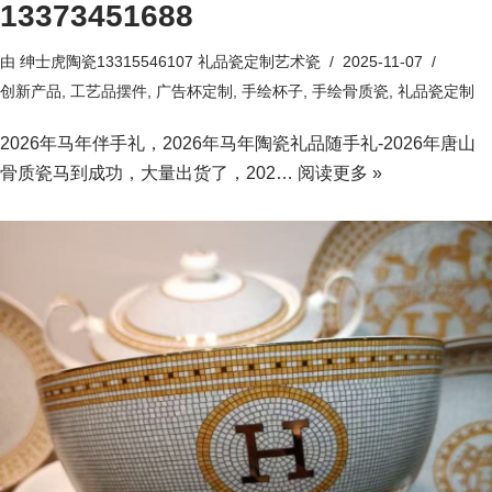
13373451688
由
绅士虎陶瓷13315546107 礼品瓷定制艺术瓷
2025-11-07
创新产品
,
工艺品摆件
,
广告杯定制
,
手绘杯子
,
手绘骨质瓷
,
礼品瓷定制
2026年马年伴手礼，2026年马年陶瓷礼品随手礼-2026年唐山
骨质瓷马到成功，大量出货了，202…
阅读更多 »