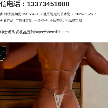
信电话：13373451688
由
绅士虎陶瓷13315546107 礼品瓷定制艺术瓷
2025-11-26
创新产品
,
广告杯定制
,
手绘杯子
,
手绘茶具
,
礼品瓷定制
绅士虎陶瓷礼品定制https://shenshihu.cn