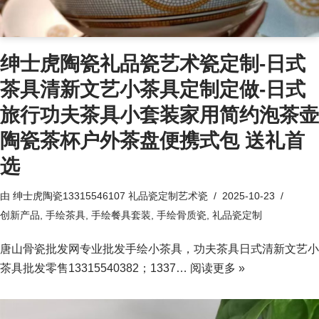
绅士虎陶瓷礼品瓷艺术瓷定制-日式
茶具清新文艺小茶具定制定做-日式
旅行功夫茶具小套装家用简约泡茶壶
陶瓷茶杯户外茶盘便携式包 送礼首
选
由
绅士虎陶瓷13315546107 礼品瓷定制艺术瓷
2025-10-23
创新产品
,
手绘茶具
,
手绘餐具套装
,
手绘骨质瓷
,
礼品瓷定制
唐山骨瓷批发网专业批发手绘小茶具，功夫茶具日式清新文艺小
茶具批发零售13315540382；1337…
阅读更多 »