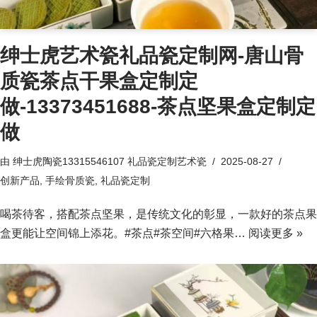
绅士虎艺术瓷礼品瓷定制网-唐山骨
质瓷茶点干果盒定制定
做-13373451688-茶点坚果盒定制定
做
由
绅士虎陶瓷13315546107 礼品瓷定制艺术瓷
2025-08-27
创新产品
,
手绘骨质瓷
,
礼品瓷定制
喝茶待客，搭配茶点坚果，是传统文化的彰显，一款好的茶点果
盒更能让空间锦上添花。#茶点#茶空间#六格果…
阅读更多 »