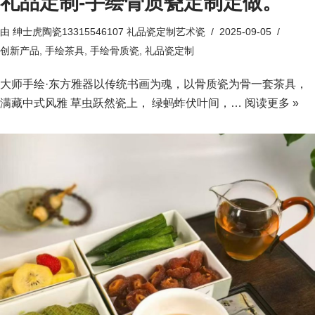
礼品定制-手绘骨质瓷定制定做。
由
绅士虎陶瓷13315546107 礼品瓷定制艺术瓷
2025-09-05
创新产品
,
手绘茶具
,
手绘骨质瓷
,
礼品瓷定制
大师手绘·东方雅器以传统书画为魂，以骨质瓷为骨一套茶具，
满藏中式风雅 草虫跃然瓷上， 绿蚂蚱伏叶间，…
阅读更多 »