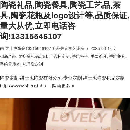
陶瓷礼品,陶瓷餐具,陶瓷工艺品,茶
具,陶瓷花瓶及logo设计等,品质保证,
量大从优,立即电话咨
询!13315546107
由
绅士虎陶瓷13315546107 礼品瓷定制艺术瓷
2025-03-14
创新产品
,
婚庆瓷礼品定制
,
广告杯定制
,
手绘杯子
,
手绘茶具
,
手绘餐具
,
手绘骨质瓷
,
礼品瓷定制
陶瓷定制-绅士虎陶瓷有限公司-专业定制 绅士虎陶瓷礼品定制
https://www.shenshihu…
阅读更多 »