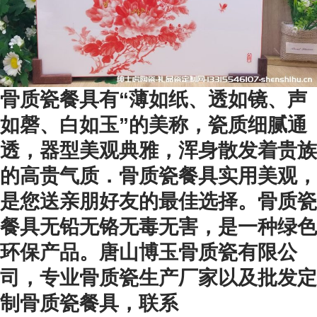
骨质瓷餐具有“薄如纸、透如镜、声
如磬、白如玉”的美称，瓷质细腻通
透，器型美观典雅，浑身散发着贵族
的高贵气质．骨质瓷餐具实用美观，
是您送亲朋好友的最佳选择。骨质瓷
餐具无铅无铬无毒无害，是一种绿色
环保产品。唐山博玉骨质瓷有限公
司，专业骨质瓷生产厂家以及批发定
制骨质瓷餐具，联系