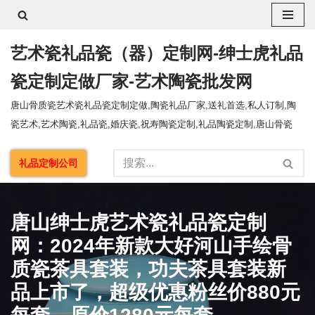
跳
艺术瓷礼品瓷（器）定制网-绅士虎礼品
至
正
瓷定制定做厂家-艺术陶瓷批发网
文
唐山骨质瓷艺术瓷礼品瓷定制定做,陶瓷礼品厂家,送礼首选,私人订制,陶
瓷艺术,艺术陶瓷,礼品瓷,婚庆瓷,祝寿陶瓷定制,礼品陶瓷定制,唐山骨瓷
礼品定制公司
唐山绅士虎艺术瓷礼品瓷定制
网：2024年新款大好河山手绘骨
质瓷茶具套装，功夫茶具套装新
品上市了，超级优惠粉丝价880元