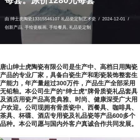
每套。原价1280元每套
由
绅士虎陶瓷13315546107 礼品瓷定制艺术瓷
2024-12-01
创新产品
,
手绘瓷板画
,
手绘餐具
,
礼品瓷定制
唐山绅士虎陶瓷有限公司是生产中、高档日用陶瓷
产品的专业厂家，具备白瓷生产和彩瓷装饰整套生
产能力，年产量超过300万件，产品生产全部采用
无铅釉。本公司生产的“绅士虎”牌骨质瓷礼品套具
及酒店用瓷产品高贵典雅、时尚、健康深受广大用
户欢迎。公司现拥有骨质瓷中、西餐具、咖啡具、
茶具、杯碟、酒店专用瓷及礼品瓷等产品600多个
品种。本公司愿与国内外客户真诚合作共同发展。